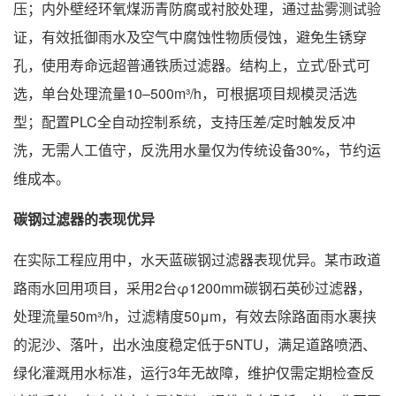
压；内外壁经环氧煤沥青防腐或衬胶处理，通过盐雾测试验
证，有效抵御雨水及空气中腐蚀性物质侵蚀，避免生锈穿
孔，使用寿命远超普通铁质过滤器。结构上，立式/卧式可
选，单台处理流量10–500m³/h，可根据项目规模灵活选
型；配置PLC全自动控制系统，支持压差/定时触发反冲
洗，无需人工值守，反洗用水量仅为传统设备30%，节约运
维成本。
碳钢过滤器的表现优异
在实际工程应用中，水天蓝碳钢过滤器表现优异。某市政道
路雨水回用项目，采用2台φ1200mm碳钢石英砂过滤器，
处理流量50m³/h，过滤精度50μm，有效去除路面雨水裹挟
的泥沙、落叶，出水浊度稳定低于5NTU，满足道路喷洒、
绿化灌溉用水标准，运行3年无故障，维护仅需定期检查反