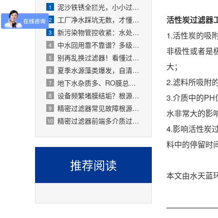
泥沙铁锈全拦光，小小过滤器拯救整套水处理设备
1
活性炭过滤器
工厂净水踩坑无数，才懂过滤器是整套工艺的地基
2
新污染物管控收紧：水处理精密过滤器可截留微塑料、微量有害物质
3
1.活性炭的
中水回用靠不靠谱？多级过滤器层层过滤，出水达标可循环
4
非极性或者是
别再乱换过滤器！看懂过滤精度，水处理过滤器少花冤枉钱
5
大；
夏季水源藻类爆发，自清洗过滤器搞定原水预处理难题
6
2.滤料所吸
地下水杂质多、RO膜总报废！一支滤芯过滤器就能大幅延寿
7
设备频繁堵膜结垢？根源就是前置水处理过滤器没配对
8
3.介质中的
精密过滤器常见故障根源有哪些？
9
水非常大的影
精密过滤器前端多介质过滤失效会怎样？
10
4.影响活性
料中的停留时
推荐阅读
本文由水天蓝环保