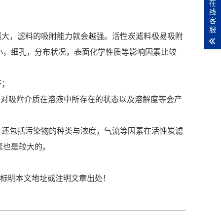
在
线
客
服
越大，滤料的吸附能力就会越强。活性炭滤料极易吸附
小，细孔，分布状况，表面化学性质等影响因素比较
等；
值对吸附介质在溶液中所存在的状态以及溶解度等会产
，还包括污染物的种类与浓度，气流等因素在活性炭滤
素也是较大的。
链接形式标明本文地址或注明文章出处！