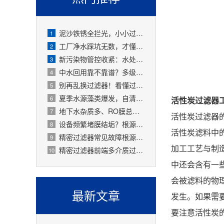
泥沙铁锈全拦光，小小过滤器拯救整套水处理设备
1
工厂净水踩坑无数，才懂过滤器是整套工艺的地基
2
新污染物管控收紧：水处理精密过滤器可截留微塑料、微量有害物质
3
中水回用靠不靠谱？多级过滤器层层过滤，出水达标可循环
4
别再乱换过滤器！看懂过滤精度，水处理过滤器少花冤枉钱
5
夏季水源藻类爆发，自清洗过滤器搞定原水预处理难题
6
活性炭过滤器
地下水杂质多、RO膜总报废！一支滤芯过滤器就能大幅延寿
7
活性炭过滤器
设备频繁堵膜结垢？根源就是前置水处理过滤器没配对
8
活性炭滤料中
精密过滤器常见故障根源有哪些？
9
加工工艺与制
精密过滤器前端多介质过滤失效会怎样？
10
中还会含有一
会被滤料的物
最新文章
发生。如果需
要注意活性炭