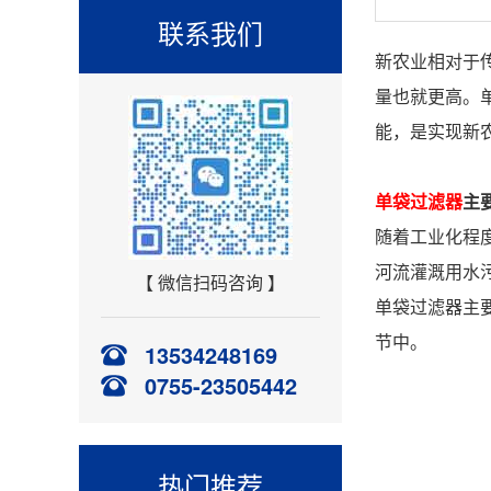
联系我们
新农业相对于
量也就更高。
能，是实现新
单袋过滤器
主
随着工业化程
河流灌溉用水
【 微信扫码咨询 】
单袋过滤器主
节中。
13534248169
0755-23505442
热门推荐