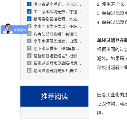
2. 使用寿命
泥沙铁锈全拦光，小小过滤器拯救整套水处理设备
1
工厂净水踩坑无数，才懂过滤器是整套工艺的地基
2
3. 单袋过
新污染物管控收紧：水处理精密过滤器可截留微塑料、微量有害物质
3
4. 单袋过
中水回用靠不靠谱？多级过滤器层层过滤，出水达标可循环
4
别再乱换过滤器！看懂过滤精度，水处理过滤器少花冤枉钱
5
单袋过滤器在
夏季水源藻类爆发，自清洗过滤器搞定原水预处理难题
6
地下水杂质多、RO膜总报废！一支滤芯过滤器就能大幅延寿
7
根据不同的过
设备频繁堵膜结垢？根源就是前置水处理过滤器没配对
8
滤袋。如果是
精密过滤器常见故障根源有哪些？
9
单袋过滤器不
精密过滤器前端多介质过滤失效会怎样？
10
推荐阅读
随着工业化的
证农作物，动
障。