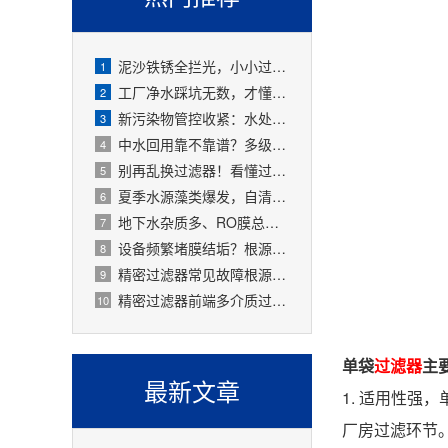
泥沙铁锈全拦光，小小过滤器拯救整套水处理设备
1
工厂净水踩坑无数，才懂过滤器是整套工艺的地基
2
新污染物管控收紧：水处理精密过滤器可截留微塑料、微量有害物质
3
中水回用靠不靠谱？多级过滤器层层过滤，出水达标可循环
4
别再乱换过滤器！看懂过滤精度，水处理过滤器少花冤枉钱
5
夏季水源藻类爆发，自清洗过滤器搞定原水预处理难题
6
地下水杂质多、RO膜总报废！一支滤芯过滤器就能大幅延寿
7
设备频繁堵膜结垢？根源就是前置水处理过滤器没配对
8
精密过滤器常见故障根源有哪些？
9
精密过滤器前端多介质过滤失效会怎样？
10
单袋
过滤器
主
最新文章
1. 适用性强
厂房过滤环节