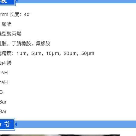
mm 长度：40”
，聚酯
强型聚丙烯
硅胶，丁腈橡胶，氟橡胶
度：1μm，5μm，10μm，20μm，50μm
聚丙烯
³/H
³/H
C
ar
ar