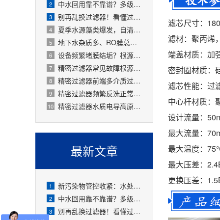
中水回用靠不靠谱？多级过滤器层层过滤，出水达标可循环
2
别再乱换过滤器！看懂过滤精度，水处理过滤器少花冤枉钱
3
滤芯尺寸：180
夏季水源藻类爆发，自清洗过滤器搞定原水预处理难题
4
滤材：聚丙烯
地下水杂质多、RO膜总报废！一支滤芯过滤器就能大幅延寿
5
端盖材质：加
设备频繁堵膜结垢？根源就是前置水处理过滤器没配对
6
精密过滤器常见故障根源有哪些？
7
密封圈材质：
精密过滤器前端多介质过滤失效会怎样？
8
滤芯性能：过滤精
精密过滤器频繁反洗正常吗？
9
中心杆材质：
精密过滤器水质电导高原因是什么？
10
设计流量：50m
最大流量：70m
最新文章
最大温度：75°
最大压差：2.4B
更换压差：1.5B
新污染物管控收紧：水处理精密过滤器可截留微塑料、微量有害物质
1
中水回用靠不靠谱？多级过滤器层层过滤，出水达标可循环
2
别再乱换过滤器！看懂过滤精度，水处理过滤器少花冤枉钱
3