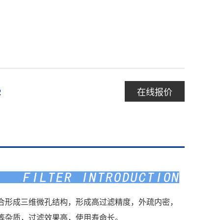
在线报价
2
电 话：075
邮 箱： 32
合形成三维微孔结构，形成高过滤精度，外疏内密，
微 信：13
等杂质，过滤效果高，使用寿命长。