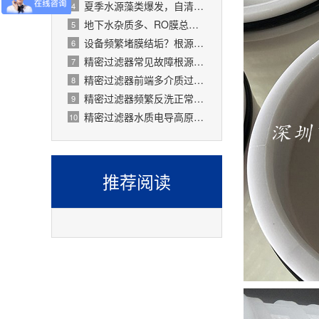
夏季水源藻类爆发，自清洗过滤器搞定原水预处理难题
4
地下水杂质多、RO膜总报废！一支滤芯过滤器就能大幅延寿
5
设备频繁堵膜结垢？根源就是前置水处理过滤器没配对
6
精密过滤器常见故障根源有哪些？
7
精密过滤器前端多介质过滤失效会怎样？
8
精密过滤器频繁反洗正常吗？
9
精密过滤器水质电导高原因是什么？
10
推荐阅读