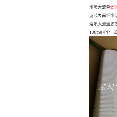
熔喷大流量
滤
滤芯表面纤维
熔喷大流量滤
100%纯PP