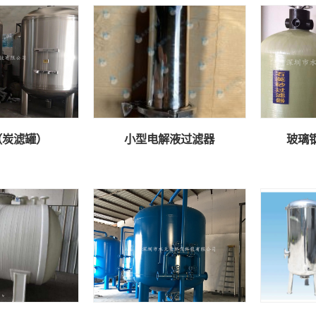
（炭滤罐）
小型电解液过滤器
玻璃