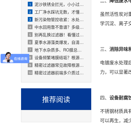
二、
降低废水
泥沙铁锈全拦光，小小过滤器拯救整套水处理设备
1
工厂净水踩坑无数，才懂过滤器是整套工艺的地基
2
虽然活性炭对
新污染物管控收紧：水处理精密过滤器可截留微塑料、微量有害物质
3
学沉淀、离子
中水回用靠不靠谱？多级过滤器层层过滤，出水达标可循环
4
别再乱换过滤器！看懂过滤精度，水处理过滤器少花冤枉钱
5
夏季水源藻类爆发，自清洗过滤器搞定原水预处理难题
6
三、
消除异味
地下水杂质多、RO膜总报废！一支滤芯过滤器就能大幅延寿
7
设备频繁堵膜结垢？根源就是前置水处理过滤器没配对
8
电镀废水处理
精密过滤器常见故障根源有哪些？
9
力，可以显著
精密过滤器前端多介质过滤失效会怎样？
10
推荐阅读
四、
设备耐腐
不锈钢材质具
可以再生，减