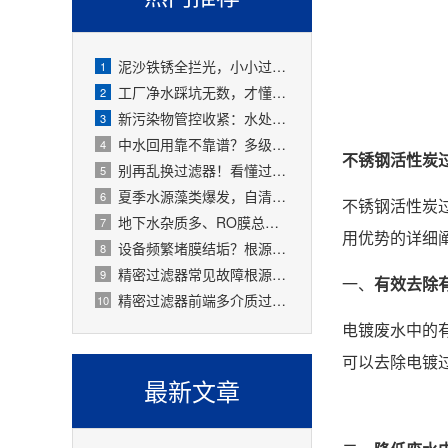
泥沙铁锈全拦光，小小过滤器拯救整套水处理设备
1
工厂净水踩坑无数，才懂过滤器是整套工艺的地基
2
新污染物管控收紧：水处理精密过滤器可截留微塑料、微量有害物质
3
中水回用靠不靠谱？多级过滤器层层过滤，出水达标可循环
4
不锈钢活性炭
别再乱换过滤器！看懂过滤精度，水处理过滤器少花冤枉钱
5
夏季水源藻类爆发，自清洗过滤器搞定原水预处理难题
6
不锈钢活性炭
地下水杂质多、RO膜总报废！一支滤芯过滤器就能大幅延寿
7
用优势的详细
设备频繁堵膜结垢？根源就是前置水处理过滤器没配对
8
精密过滤器常见故障根源有哪些？
9
一、
有效去除
精密过滤器前端多介质过滤失效会怎样？
10
电镀废水中的
可以去除电镀
最新文章