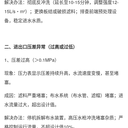
解决办法：彻底反冲洗（延长至10-15分钟，调整强度12-
15L/s・m²）；更换板结或破损滤料；排查前端预处理设
备，稳定进水水质。
二、进出口压差异常（过高或过低）
1、压差过高（＞0.1MPa）
现象：压力表显示压差持续升高，水流速度变慢，甚至堵
塞。
成因：滤料严重堵塞；布水系统（布水管、滤帽）堵塞；进
水流量过大，超出设计值。
解决办法：停机拆解布水装置，高压水枪冲洗堵塞杂质；严
格控制运行流量，不超设计值10%。