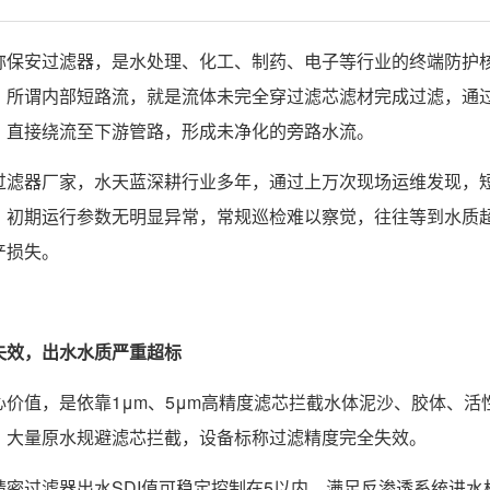
称保安过滤器，是水处理、化工、制药、电子等行业的终端防护
。所谓内部短路流，就是流体未完全穿过滤芯滤材完成过滤，通
，直接绕流至下游管路，形成未净化的旁路水流。
过滤器厂家，水天蓝深耕行业多年，通过上万次现场运维发现，
，初期运行参数无明显异常，常规巡检难以察觉，往往等到水质
产损失。
失效，出水水质严重超标
心价值，是依靠1μm、5μm高精度滤芯拦截水体泥沙、胶体、
，大量原水规避滤芯拦截，设备标称过滤精度完全失效。
精密过滤器出水SDI值可稳定控制在5以内，满足反渗透系统进水