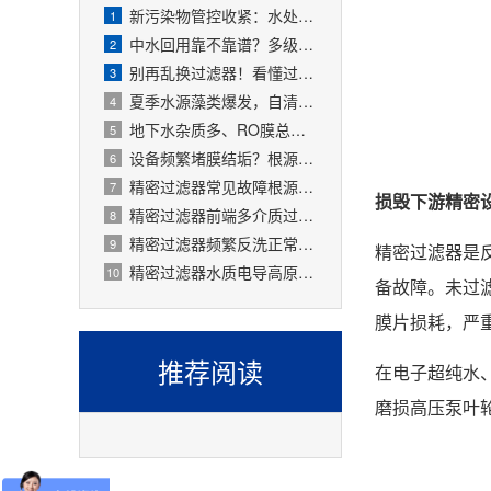
新污染物管控收紧：水处理精密过滤器可截留微塑料、微量有害物质
1
中水回用靠不靠谱？多级过滤器层层过滤，出水达标可循环
2
别再乱换过滤器！看懂过滤精度，水处理过滤器少花冤枉钱
3
夏季水源藻类爆发，自清洗过滤器搞定原水预处理难题
4
地下水杂质多、RO膜总报废！一支滤芯过滤器就能大幅延寿
5
设备频繁堵膜结垢？根源就是前置水处理过滤器没配对
6
精密过滤器常见故障根源有哪些？
7
损毁下游精密
精密过滤器前端多介质过滤失效会怎样？
8
精密过滤器频繁反洗正常吗？
9
精密过滤器是
精密过滤器水质电导高原因是什么？
10
备故障。未过
膜片损耗，严
推荐阅读
在电子超纯水
磨损高压泵叶