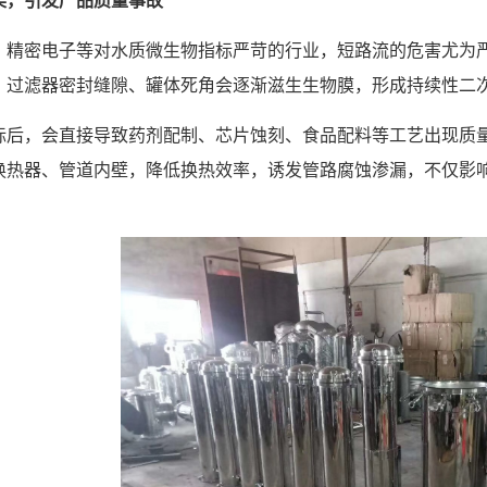
、精密电子等对水质微生物指标严苛的行业，短路流的危害尤为
，过滤器密封缝隙、罐体死角会逐渐滋生生物膜，形成持续性二
标后，会直接导致药剂配制、芯片蚀刻、食品配料等工艺出现质
换热器、管道内壁，降低换热效率，诱发管路腐蚀渗漏，不仅影