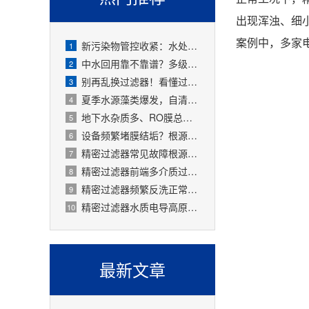
出现浑浊、细
案例中，多家
新污染物管控收紧：水处理精密过滤器可截留微塑料、微量有害物质
1
中水回用靠不靠谱？多级过滤器层层过滤，出水达标可循环
2
别再乱换过滤器！看懂过滤精度，水处理过滤器少花冤枉钱
3
夏季水源藻类爆发，自清洗过滤器搞定原水预处理难题
4
地下水杂质多、RO膜总报废！一支滤芯过滤器就能大幅延寿
5
设备频繁堵膜结垢？根源就是前置水处理过滤器没配对
6
精密过滤器常见故障根源有哪些？
7
精密过滤器前端多介质过滤失效会怎样？
8
精密过滤器频繁反洗正常吗？
9
精密过滤器水质电导高原因是什么？
10
最新文章