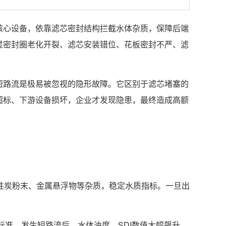
核心设备，依靠滤芯密封结构拦截水体杂质，保障后端
过密封圈老化开裂、滤芯安装错位、花板密封不严、滤
短路流是极易被忽视的隐形故障。它区别于滤芯堵塞的
超标、下游设备损坏，企业才发现隐患，最终造成高额
活性炭粉末、金属悬浮物等杂质，稳定水质指标。一旦出
标准。发生短路流后，水体浊度、SDI数值大幅飙升，