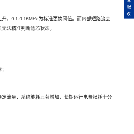
客
服
，0.1-0.15MPa为标准更换阈值。而内部短路流会
员无法精准判断滤芯状态。
障；
额定流量，系统能耗显著增加，长期运行电费损耗十分