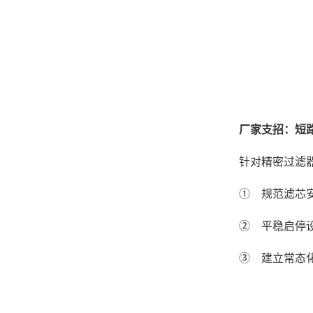
厂家支招：短
针对精密过滤
① 规范滤芯
② 平稳启停
③ 建立常态