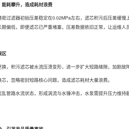
，能耗攀升，造成耗材浪费
密过滤器初始压差稳定在0.02MPa左右，滤芯积污后压差缓慢上升
长期偏低，即便滤芯已严重堵塞，压差数据依旧正常，让运维人
误区
更换，积污滤芯被水流压溃变形，进一步扩大短路缝隙，加剧故
换芯，忽略密封短路核心问题，造成滤芯耗材大量浪费。
扰乱管路水流状态，形成涡流与水锤冲击，水泵需提升压力维持
染，引发产品质量事故