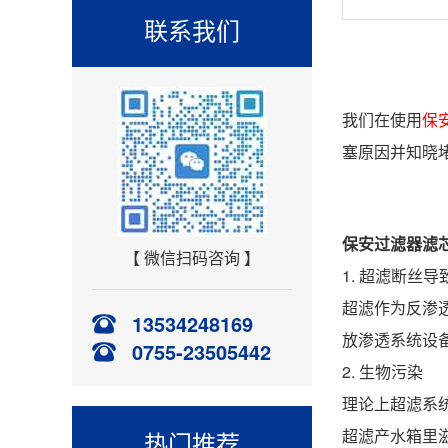
联系我们
我们在使用
保
塞原因并知晓
保安过滤器滤
【 微信扫码咨询 】
1. 超滤断丝
超滤作为反渗
13534248169
放渗透系统设
0755-23505442
2. 生物污染
理论上超滤系
超滤产水箱里
热门推荐