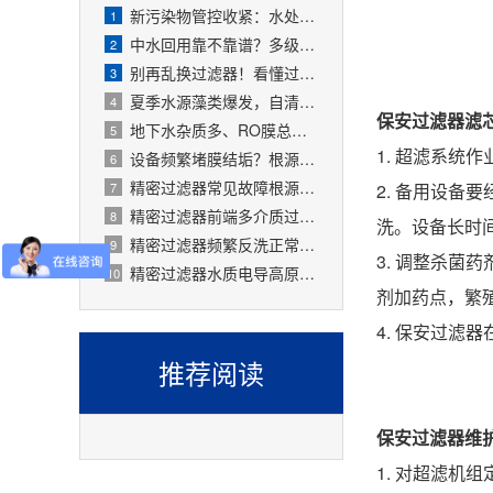
新污染物管控收紧：水处理精密过滤器可截留微塑料、微量有害物质
1
中水回用靠不靠谱？多级过滤器层层过滤，出水达标可循环
2
别再乱换过滤器！看懂过滤精度，水处理过滤器少花冤枉钱
3
夏季水源藻类爆发，自清洗过滤器搞定原水预处理难题
4
保安过滤器滤
地下水杂质多、RO膜总报废！一支滤芯过滤器就能大幅延寿
5
1. 超滤系
设备频繁堵膜结垢？根源就是前置水处理过滤器没配对
6
精密过滤器常见故障根源有哪些？
7
2. 备用设
精密过滤器前端多介质过滤失效会怎样？
8
洗。设备长时
精密过滤器频繁反洗正常吗？
9
3. 调整杀
精密过滤器水质电导高原因是什么？
10
剂加药点，繁
4. 保安过
推荐阅读
保安过滤器维
1. 对超滤