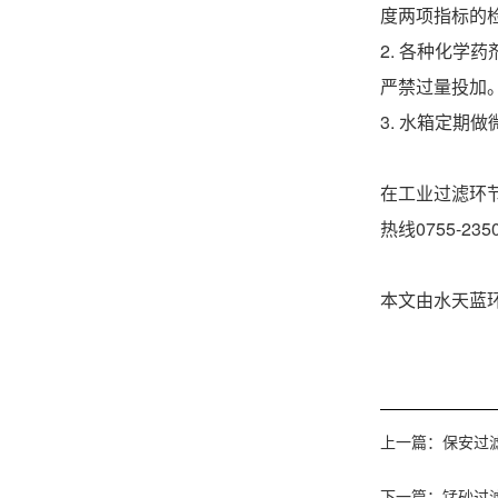
度两项指标的
2. 各种化
严禁过量投加
3. 水箱定期
在工业过滤环
热线0755-
本文由水天蓝环保
上一篇：
保安过
下一篇：
锰砂过