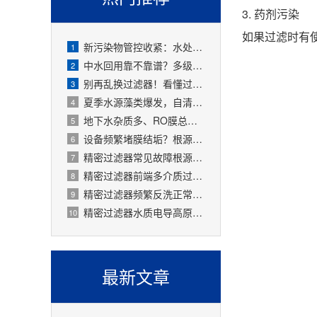
3. 药剂污染
如果过滤时有
新污染物管控收紧：水处理精密过滤器可截留微塑料、微量有害物质
1
中水回用靠不靠谱？多级过滤器层层过滤，出水达标可循环
2
别再乱换过滤器！看懂过滤精度，水处理过滤器少花冤枉钱
3
夏季水源藻类爆发，自清洗过滤器搞定原水预处理难题
4
地下水杂质多、RO膜总报废！一支滤芯过滤器就能大幅延寿
5
设备频繁堵膜结垢？根源就是前置水处理过滤器没配对
6
精密过滤器常见故障根源有哪些？
7
精密过滤器前端多介质过滤失效会怎样？
8
精密过滤器频繁反洗正常吗？
9
精密过滤器水质电导高原因是什么？
10
最新文章