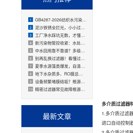
GB4287-2026纺织水污染物新标准实施，前端过滤器成企业环保刚需
1
泥沙铁锈全拦光，小小过滤器拯救整套水处理设备
2
工厂净水踩坑无数，才懂过滤器是整套工艺的地基
3
新污染物管控收紧：水处理精密过滤器可截留微塑料、微量有害物质
4
中水回用靠不靠谱？多级过滤器层层过滤，出水达标可循环
5
别再乱换过滤器！看懂过滤精度，水处理过滤器少花冤枉钱
6
夏季水源藻类爆发，自清洗过滤器搞定原水预处理难题
7
地下水杂质多、RO膜总报废！一支滤芯过滤器就能大幅延寿
8
设备频繁堵膜结垢？根源就是前置水处理过滤器没配对
9
精密过滤器常见故障根源有哪些？
10
多介质过滤器
1.多介质过
最新文章
进口自动控制
2.多介质过