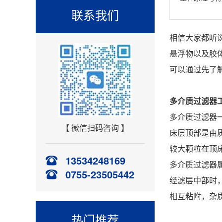
联系我们
相信大家都听
悬浮物以及胶
可以通过先了
多介质过滤器
多介质过滤器
【 微信扫码咨询 】
床层顶部是由
较大颗粒在顶
13534248169
多介质过滤器
0755-23505442
经滤层中部时
相互粘附，杂
热门推荐