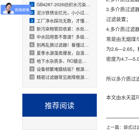
GB4287-2026纺织水污染物新标准实施，前端过滤器成企业环保刚需
1
3.多介质过
泥沙铁锈全拦光，小小过滤器拯救整套水处理设备
2
过滤装置；
工厂净水踩坑无数，才懂过滤器是整套工艺的地基
3
新污染物管控收紧：水处理精密过滤器可截留微塑料、微量有害物质
4.多介质过
4
中水回用靠不靠谱？多级过滤器层层过滤，出水达标可循环
5
常是由无烟煤与
别再乱换过滤器！看懂过滤精度，水处理过滤器少花冤枉钱
6
为2.6—2.
夏季水源藻类爆发，自清洗过滤器搞定原水预处理难题
7
密度为4.7—5
地下水杂质多、RO膜总报废！一支滤芯过滤器就能大幅延寿
8
设备频繁堵膜结垢？根源就是前置水处理过滤器没配对
9
精密过滤器常见故障根源有哪些？
10
所以多介质过
本文由水天蓝环保
推荐阅读
上一篇：
袋式过