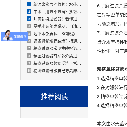
新污染物管控收紧：水处理精密过滤器可截留微塑料、微量有害物质
1
6.了解过滤介
中水回用靠不靠谱？多级过滤器层层过滤，出水达标可循环
2
在对精密单袋
别再乱换过滤器！看懂过滤精度，水处理过滤器少花冤枉钱
3
力随之增加，
夏季水源藻类爆发，自清洗过滤器搞定原水预处理难题
4
7.了解过滤介
地下水杂质多、RO膜总报废！一支滤芯过滤器就能大幅延寿
5
设备频繁堵膜结垢？根源就是前置水处理过滤器没配对
6
当介质摩擦性
精密过滤器常见故障根源有哪些？
7
性粉尘。对于
精密过滤器前端多介质过滤失效会怎样？
8
精密过滤器频繁反洗正常吗？
9
精密单袋过滤
精密过滤器水质电导高原因是什么？
10
1.选择精密
2.在对滤袋
推荐阅读
3.精密单袋
4.选择精密
本文由水天蓝环保