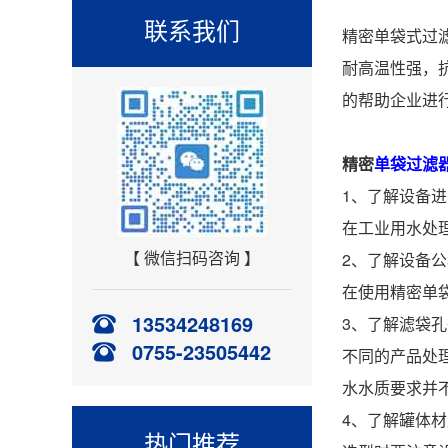
联系我们
精密单袋式过
耐高温性强，
的帮助企业进
精密
单袋过滤
1、了解设备
在工业用水处
【 微信扫码咨询 】
2、了解设备
在使用精密单
13534248169
3、了解滤袋
0755-23505442
不同的产品处
水水质要求并
4、了解罐体材
热门推荐