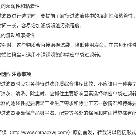
质的湿润性和粘着性
过滤器进行选型时，要提前了解待过滤液体中的湿润性和粘着性
时间一长，容易增加滤袋滤渣污染程度。
质的流动和摩擦性
较强时，这些物质会直接磨损滤袋，降低使用寿命。在常见粉尘
磨损性粉尘可选用不锈钢滤袋的精密单袋过滤器。
器选型
注意事项
单袋过滤器时应对各种待过滤介质综合排序比较，不应该用一种类
进行清灰、清洗、除尘时，应抓住主要影响因素选择精密单袋过滤
过滤器的滤袋性能要满足工业生产需求和除尘工艺一般情况和特殊
单袋过滤器要确保产品吸尘器、配管等各处的保温和防雨措施都有
（http://www.chinacxwj.com/）原创首发，转载请以