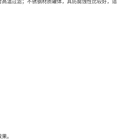
合高温过滤；不锈钢材质罐体，其防腐蚀性比较好，适
效果。