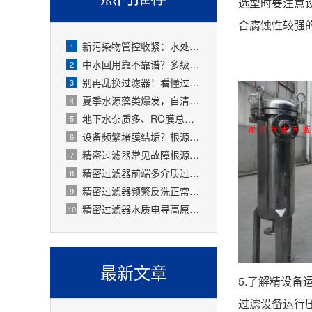
选型时要注意
合腐蚀性较强
新污染物管控收紧：水处理精密过滤器可截留微塑料、微量有害物质
1
中水回用靠不靠谱？多级过滤器层层过滤，出水达标可循环
2
别再乱换过滤器！看懂过滤精度，水处理过滤器少花冤枉钱
3
夏季水源藻类爆发，自清洗过滤器搞定原水预处理难题
4
地下水杂质多、RO膜总报废！一支滤芯过滤器就能大幅延寿
5
设备频繁堵膜结垢？根源就是前置水处理过滤器没配对
6
精密过滤器常见故障根源有哪些？
7
精密过滤器前端多介质过滤失效会怎样？
8
精密过滤器频繁反洗正常吗？
9
精密过滤器水质电导高原因是什么？
10
最新文章
5.了解精设备
过滤设备运行